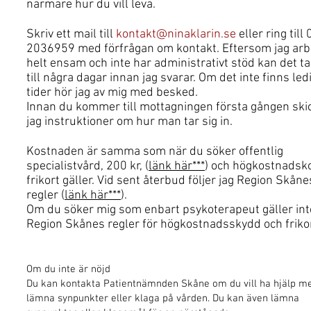
närmare hur du vill leva.
Skriv ett mail till
kontakt@ninaklarin.se
eller ring till
2036959 med förfrågan om kontakt. Eftersom jag arb
helt ensam och inte har administrativt stöd kan det t
till några dagar innan jag svarar. Om det inte finns led
tider hör jag av mig med besked.
Innan du kommer till mottagningen första gången ski
jag instruktioner om hur man tar sig in.
Kostnaden är samma som när du söker offentlig
specialistvård, 200 kr, (
länk här***
) och högkostnadsko
frikort gäller. Vid sent återbud följer jag Region Skåne
regler (
länk här***
).
Om du söker mig som enbart psykoterapeut gäller int
Region Skånes regler för högkostnadsskydd och frikor
Om du inte är nöjd
Du kan kontakta Patientnämnden Skåne om du vill ha hjälp me
lämna synpunkter eller klaga på vården. Du kan även lämna